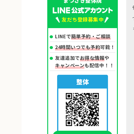
まつざき整体院
友だち登録募集中
LINEで
簡単予約・ご相談
24時間いつでも予約
可能！
友達追加で
お得な情報
や
キャンペーン
も配信中！！
整体