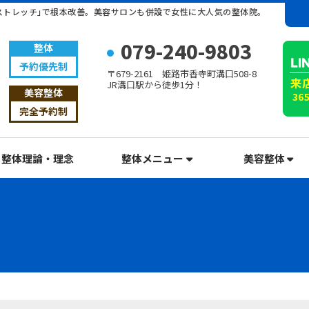
ストレッチ｣で根本改善。美容サロンも併設で女性に大人気の整体院。
079-240-9803
整体
予約優先制
〒679-2161 姫路市香寺町溝口508-8
JR溝口駅から徒歩1分！
美容整体
完全予約制
整体理論・理念
整体メニュー
美容整体