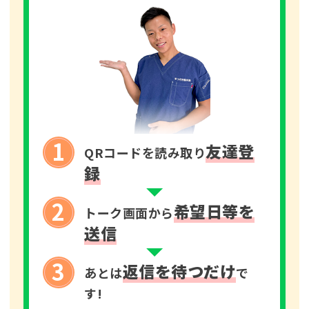
1
友達登
QRコードを読み取り
録
2
希望日等を
トーク画面から
送信
3
返信を待つだけ
あとは
で
す!