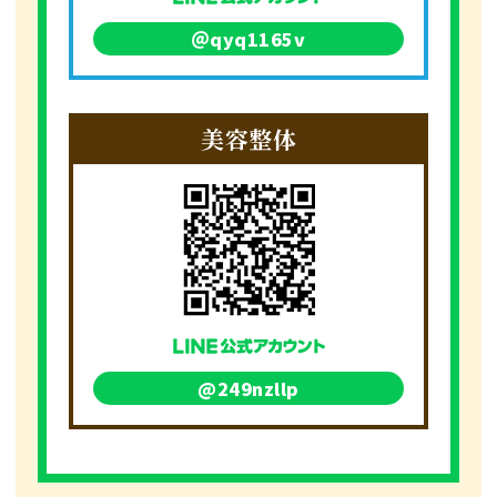
＠qyq1165v
美容整体
@249nzllp