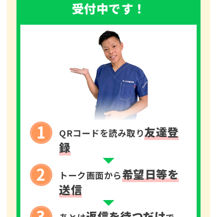
受付中です！
1
友達登
QRコードを読み取り
録
2
希望日等を
トーク画面から
送信
3
返信を待つだけ