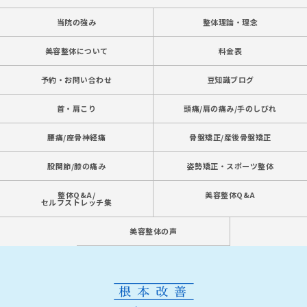
当院の強み
整体理論・理念
美容整体について
料金表
予約・お問い合わせ
豆知識ブログ
首・肩こり
頭痛/肩の痛み/手のしびれ
腰痛/座骨神経痛
骨盤矯正/産後骨盤矯正
股関節/膝の痛み
姿勢矯正・スポーツ整体
整体Q&A/
美容整体Q&A
セルフストレッチ集
美容整体の声