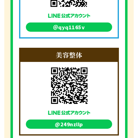
＠qyq1165v
美容整体
@249nzllp