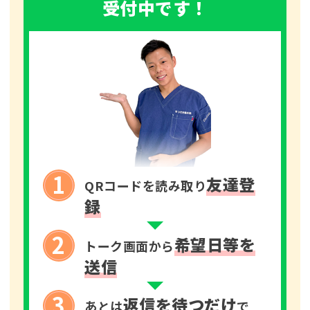
受付中です！
1
友達登
QRコードを読み取り
録
2
希望日等を
トーク画面から
送信
3
返信を待つだけ
あとは
で